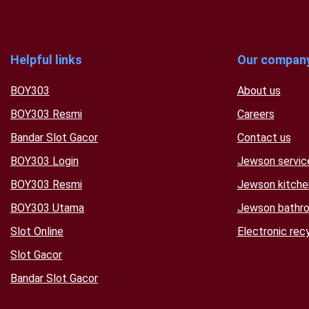
Helpful links
Our compan
BOY303
About us
BOY303 Resmi
Careers
Bandar Slot Gacor
Contact us
BOY303 Login
Jewson servic
BOY303 Resmi
Jewson kitch
BOY303 Utama
Jewson bathr
Slot Online
Electronic recy
Slot Gacor
Bandar Slot Gacor