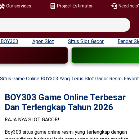
Our services
Project Estimator
Need help
s BOY303
Agen Slot
Situs Slot Gacor
Bandar Sl
 Situs Game Online BOY303 Yang Terus Slot Gacor Resmi Favori
BOY303 Game Online Terbesar
Dan Terlengkap Tahun 2026
RAJA NYA SLOT GACOR!
Boy303 situs game online resmi yang terlengkap dengan